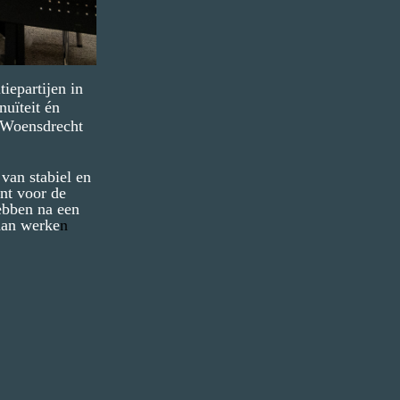
iepartijen in
nuïteit én
 Woensdrecht
van stabiel en
nt voor de
ebben na een
aan werke
n