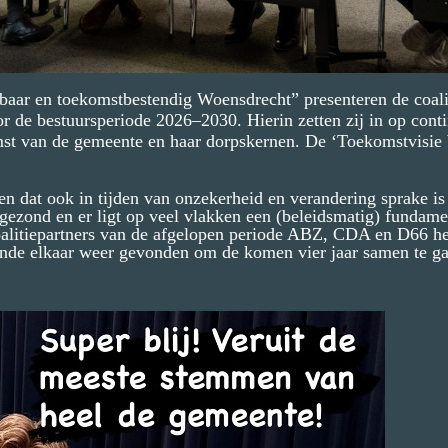
baar en toekomstbestendig Woensdrecht” presenteren de coalit
 de bestuursperiode 2026–2030. Hierin zetten zij in op conti
mst van de gemeente en haar dorpskernen. De ‘Toekomstvisie
en dat ook in tijden van onzekerheid en verandering sprake is 
 gezond en er ligt op veel vlakken een (beleidsmatig) fundame
oalitiepartners van de afgelopen periode ABZ, CDA en D66 h
ronde elkaar weer gevonden om de komen vier jaar samen te g